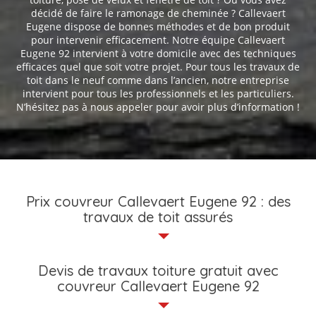
décidé de faire le ramonage de cheminée ? Callevaert
Eugene dispose de bonnes méthodes et de bon produit
pour intervenir efficacement. Notre équipe Callevaert
Eugene 92 intervient à votre domicile avec des techniques
efficaces quel que soit votre projet. Pour tous les travaux de
toit dans le neuf comme dans l’ancien, notre entreprise
intervient pour tous les professionnels et les particuliers.
N’hésitez pas à nous appeler pour avoir plus d’information !
Prix couvreur Callevaert Eugene 92 : des
travaux de toit assurés
Grâce aux gammes de services de toute notre équipe sur
Devis de travaux toiture gratuit avec
Bois Colombes 92270 et ses environs en 92, vous n’aurez pas
couvreur Callevaert Eugene 92
besoin d’hésiter faire appel à un couvreur. Notre tarif
d’intervention est accessible et compétitif pour tous les