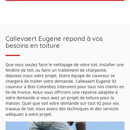
Chez couvreur Callevaert Eugene, nous fournissons
différents services en toiture afin que tous clients puissent
trouver les travaux de toit qu’ils ont à entretenir. Nos années
d’expérience nous ont montré que plus le toit est pris au
soin et bien traité, il représente une force sécuritaire pour la
Callevaert Eugene répond à vos
maison. Nous disposons de ce fait différentes méthodes de
besoins en toiture
prévention et de traitement liés à la toiture. Pour toutes vos
demandes, notre équipe vous offre des gammes de services
et optons pour vous faire bénéficier d’efficaces
interventions. Notre compétence dans le domaine permet
Que vous voulez faire le nettoyage de votre toit, installer une
de vous offrir un travail fiable et un service de qualité.
fenêtre de toit, ou faire un traitement de charpente,
déposez-nous votre projet. Notre équipe de couvreur se
chargera de traiter votre demande. Callevaert Eugene 92
couvreur à Bois Colombes intervient pour tous nos clients en
Ile de France. Nous vous offrirons une réponse adaptée à
votre demande si vous avez un projet de toiture pour la
maison. Quel que soit votre demande sur tout 92 pour vos
travaux de toit, nous avons des techniques et des services
adéquats à votre projet.