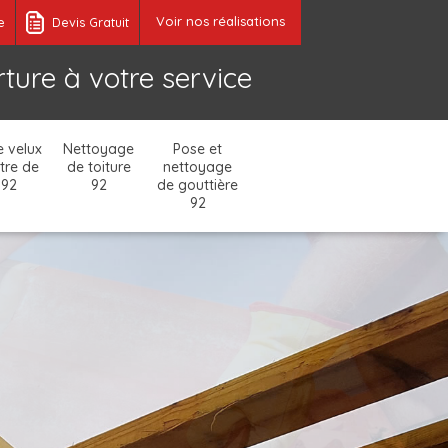
Voir nos réalisations
e
Devis Gratuit
ture à votre service
 velux
Nettoyage
Pose et
tre de
de toiture
nettoyage
 92
92
de gouttière
92