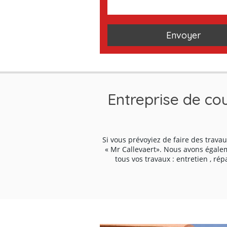
toyage de toiture
Pose et nettoyage de
Travaux de 
gouttière 92
Entreprise de cou
Si vous prévoyiez de faire des travau
« Mr Callevaert». Nous avons égalem
tous vos travaux : entretien , rép