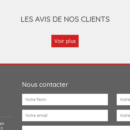
. D’ailleurs, vous pouvez nous
de devis. Ce document vous fer
aux suivants : le traitement de
intervention, le budget que v
la pose de velux et fenêtre de
offert par notre entrep
LES AVIS DE NOS CLIENTS
t le nettoyage de gouttière, les
andeau et planches de rives, la
he fuite de toiture.
Voir plus
Nous contacter
 en
2,