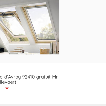
 rapidement la de la fuite de toiture,
té et d’isolation. Nos artisans
rentes techniques pour ce faire.
le-d’Avray 92410 gratuit Mr
llevaert
e prenne en main vos projets de
 que vous nous envoyiez une demande