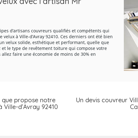
elux avec l’artisan Mr
nous pouvons vous assurer des
notre entreprise pourra trouver
llage de bandeau et planches de
régler vos problèmes d’étanchéi
ofessionnels, nous ferons tout
couvreurs vont appliquer diffé
et esthétique dans la ville de
ipes d’artisans couvreurs qualifiés et compétents qui
e velux à Ville-d’Avray 92410. Ces derniers ont été bien
 un velux solide, esthétique et performant, quelle que
z et le type de revêtement toiture qui compose votre
s allez faire une économie de moins de 30% en
s que propose notre
Un devis couvreur Vil
à Ville-d’Avray 92410
Ca
pose des savoir-faire et des
Avant que notre entrepris
ir répondre à tous vos besoins
couverture, il est important