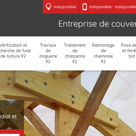
indisponible
indisponible
-
indisponibl
Entreprise de couver
Vérification et
Travaux
Traitement
Ramonage
Pose de
cherche de fuite
de
de
de
et fenê
de toiture 92
zinguerie
charpente
cheminée
toit
92
92
92
diat et