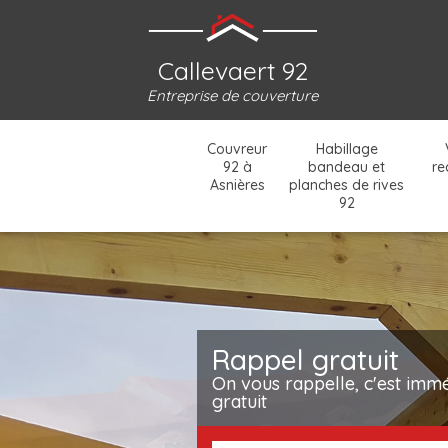
Callevaert 92
Entreprise de couverture
Couvreur
Habillage
92 à
bandeau et
re
Asnières
planches de rives
92
Rappel gratuit
On vous rappelle, c'est immé
gratuit