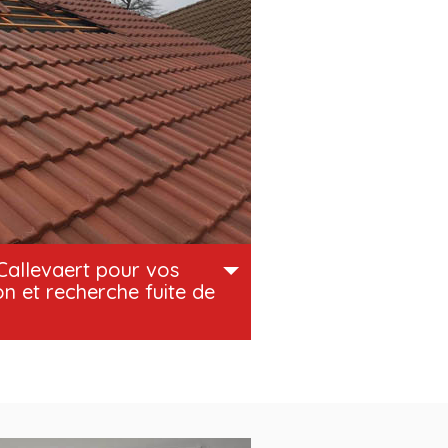
Callevaert pour vos
on et recherche fuite de
rofessionnel à Ville-d’Avray 92410 ;
ns et des savoir-faire nécessaires
n et de la recherche de fuite de
nnel dans le domaine, sachez que