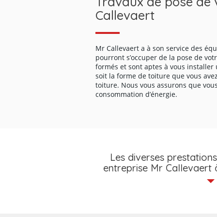
Travaux de pose de v
professionnels que nous utilisons ; 
Callevaert
travaux de qualité et réaliser l’habi
rive dans les règles de l’art. Très pr
pour vous fournir un toit performant 
Ville-d’Avray 92410.
Mr Callevaert a à son service des équ
pourront s’occuper de la pose de votr
formés et sont aptes à vous installer
soit la forme de toiture que vous ave
toiture. Nous vous assurons que vou
consommation d’énergie.
Les diverses prestation
entreprise Mr Callevaert 
Notre entreprise Mr Callevaert dis
compétences nécessaires pour pouvo