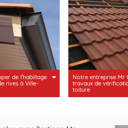
per de l’habillage
Notre entreprise Mr 
 rives à Ville-
travaux de vérificati
toiture
domaine de la toiture, vous
Mr Callevaert est un couvreur p
 Mr Callevaert pour prendre en
nous disposons des qualificatio
es de rives à Ville-d’Avray
pour s’occuper de la vérificatio
alé et aux outillages
toiture. En tant que professio