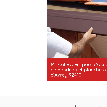
Mr Callevaert pour s’occu
de bandeau et planches de
d’Avray 92410
Fort d’une solide expérience dans le 
pouvez compter sur notre entreprise
main l’habillage de bandeau et planch
92410. Grâce à notre savoir-faire inég