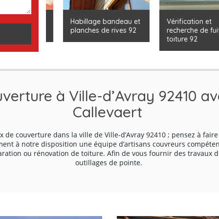
toiture 92
Habillage bandeau et
Vérification et
planches de rives 92
recherche de fuite 
toiture 92
verture à Ville-d’Avray 92410 av
Callevaert
x de couverture dans la ville de Ville-d’Avray 92410 ; pensez à fair
ent à notre disposition une équipe d’artisans couvreurs compétent
aration ou rénovation de toiture. Afin de vous fournir des travaux d
outillages de pointe.