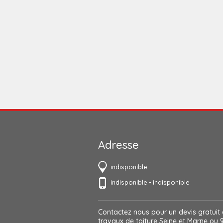
et demandes en travaux de couverture
contacter pour nous occuper des trav
charpente, le ramonage de cheminée, 
toit, le nettoyage de toit, la pose e
travaux de zingueries, l’habillage b
vérification et la recherc
Adresse
indisponible
indisponible
-
indisponible
Contactez nous pour un devis gratuit
travaux de toiture Seine et Marne
ou 9